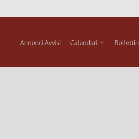
Annunci Avvisi
Calendari
Bolletti
Carnevale 2019
4 Marzo 2019, 11:36
|
0
ermine delle Sante Messe
Domenica 3 e martedì 5 marzo F
Leggi di più