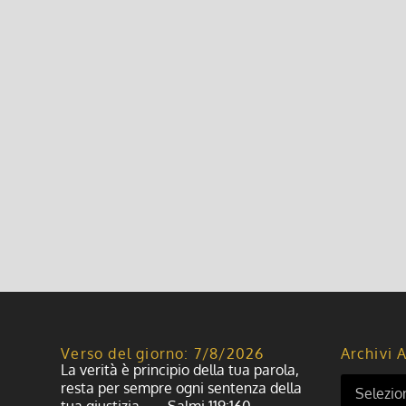
Festa di Carnevale – 11 febbraio 
30 Gennaio 2018, 11:41
|
0
Festa di Carnevale in collaborazione con la PRO-LO
verso Giovenzano e si concluderà presso l’oratorio
Leggi di più
Verso del giorno: 7/8/2026
Archivi A
La verità è principio della tua parola,
resta per sempre ogni sentenza della