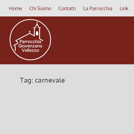
Home
Chi Siamo
Contatti
La Parrocchia
Link
Tag:
carnevale
Dolci di Carnevale
13 Febbraio 2023, 6:00
|
0
Dolci di Carnevale, Sabato 18 e Domenica 19, al t
Leggi di più