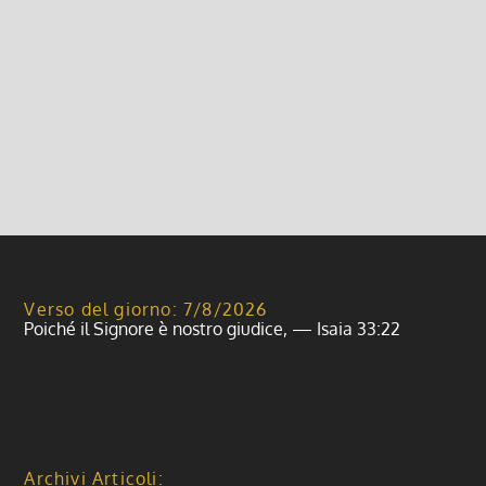
Una fede semplice
9 Ottobre 2022, 6:00
|
0
Una fede semplice – XXVIII Tempo Ordinario
Leggi di più
Verso del giorno: 7/8/2026
Poiché il Signore è nostro giudice, — Isaia 33:22
Archivi Articoli: