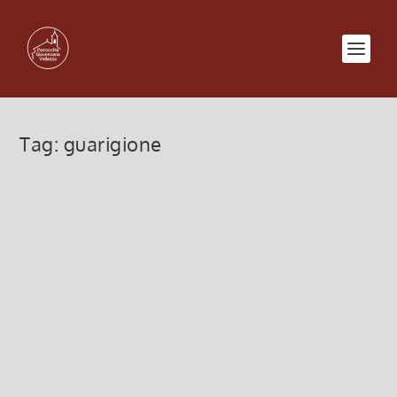
Tag:
guarigione
La guarigione del cieco
19 Marzo 2023, 7:00
|
0
La guarigione del cieco – 19 marzo 2023 – IV di
QUARESIMA
Leggi di più