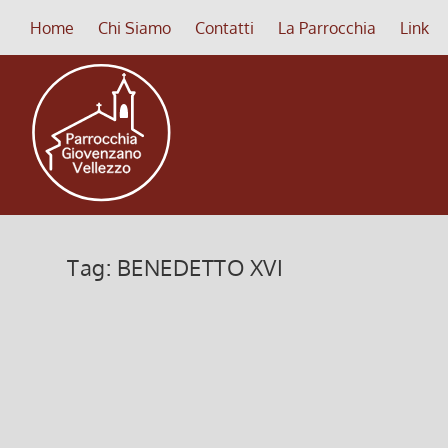
Home
Chi Siamo
Contatti
La Parrocchia
Link
Tag:
BENEDETTO XVI
Benedizione statuette Gesù bambi
20 Novembre 2013, 9:52
|
0
Domenica 22 dicembre (ultima domenica d’Avvento
BAMBINO che collocherete nel vostro presepe. “In 