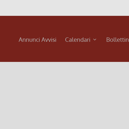
Annunci Avvisi
Calendari
Bolletti
no (Bollettino n.105/2013)
) Anche quest’anno al termine delle Messe della mattina ben
tante famiglie, seguendo una bella e...