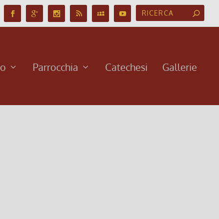
no
Parrocchia
Catechesi
Gallerie
ediremo le vostre statuine di GESÙ