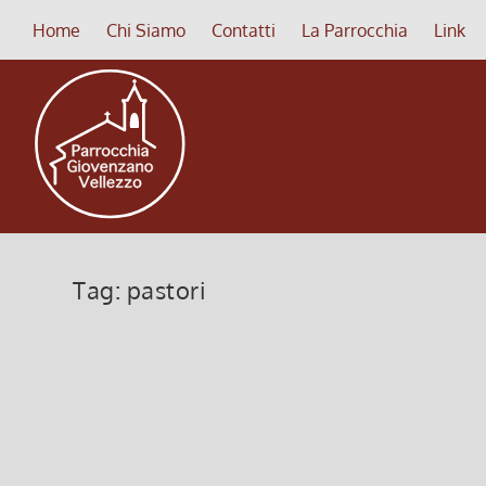
Home
Chi Siamo
Contatti
La Parrocchia
Link
Tag:
pastori
Una guida non può essere cieca
27 Febbraio 2022, 10:00
|
0
Una guida non può essere cieca, (Angelus 3 marzo
Leggi di più