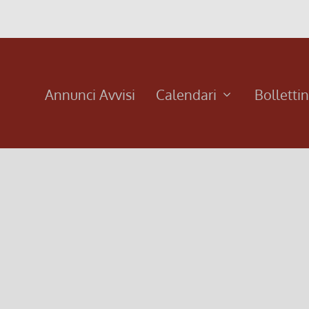
Annunci Avvisi
Calendari
Bolletti
 2019), VIII domenica Tempo ordinario