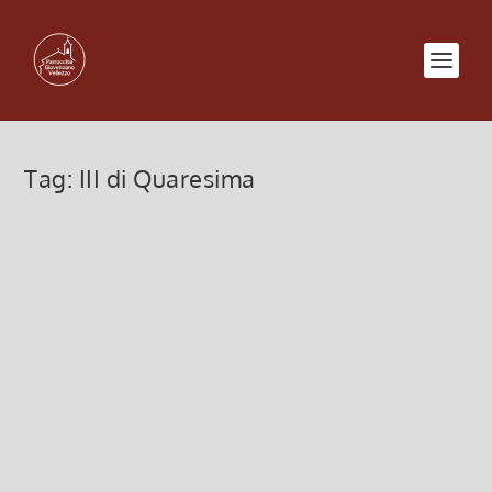
Tag:
III di Quaresima
Circondati dalla pazienza e
dall’amore di Dio
22 Marzo 2025, 5:00
|
0
Circondati dalla pazienza e dall’amore di Dio
Leggi di più