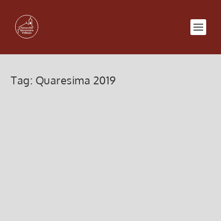
Tag:
Quaresima 2019
Bollettino PDF n. 145/2019
4 Marzo 2019, 3:58
|
0
Download del Bollettino n. 145 in versione PDF
Bollettino...
Leggi di più