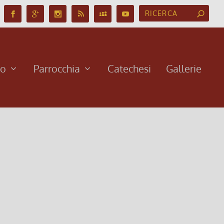
no
Parrocchia
Catechesi
Gallerie
le per i giovani verso la Giornata Mondiale della