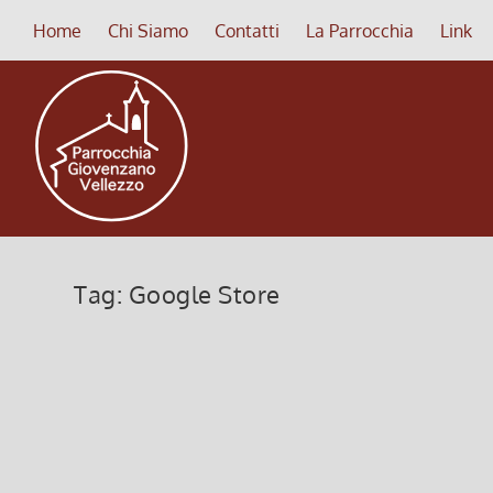
Home
Chi Siamo
Contatti
La Parrocchia
Link
Tag:
Google Store
App Giornata Mondiale della Gio
10 Giugno 2013, 10:33
|
0
App GMG 2013 “Andate”, è l’app ufficiale del Serviz
Gioventù di Rio 2013, è scaricabile da Google...