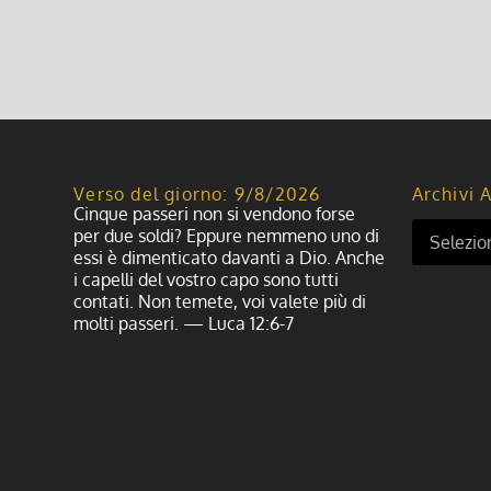
Leggi di più
Verso del giorno: 9/8/2026
Archivi A
Cinque passeri non si vendono forse
per due soldi? Eppure nemmeno uno di
essi è dimenticato davanti a Dio. Anche
i capelli del vostro capo sono tutti
contati. Non temete, voi valete più di
molti passeri. — Luca 12:6-7