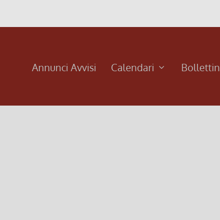
Annunci Avvisi
Calendari
Bolletti
ventù 2013
io Nazionale pastorale giovanile della CEI, un sussidio pastora