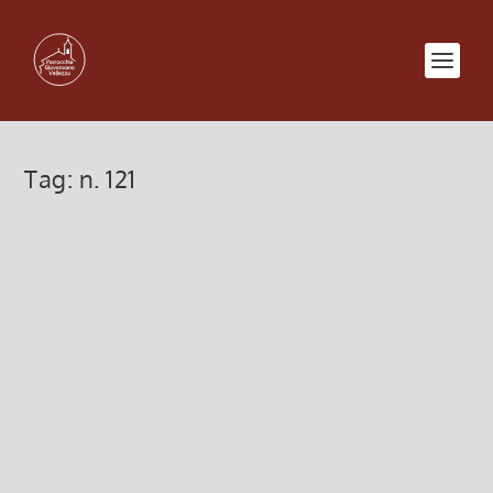
Tag:
n. 121
PDF Bollettino n. 121/2015
15 Dicembre 2015, 10:43
|
0
Download del Bollettino n. 121 in versione PDF
Bollettino n. 121
Leggi di più