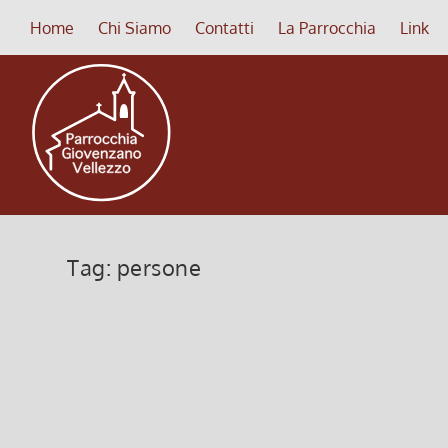
Home
Chi Siamo
Contatti
La Parrocchia
Link
Tag:
persone
PENNELLATE D’ETERNITA’
La 
20 Luglio 2025, 6:00
|
0
18 Se
PENNELLATE D’ETERNITA’
La ve
Leggi di più
Legg