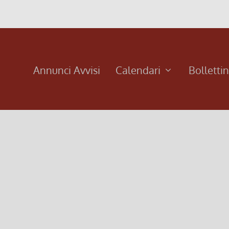
Annunci Avvisi
Calendari
Bolletti
vera ricchezza è -con- l’altro
ttembre 2022, 9:00
|
0
ra ricchezza è “con” l’altro.
i di più