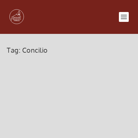
Tag:
Concilio
L’eredità del Concilio
23 Ottobre 2012, 9:09
|
0
In occasione dei 50 anni dal Concilio, proponiamo 2
incontri dedicati ai documenti del Vaticano II
L’EREDITÀ DEL CONCILIO Martedì 6 novembre –
ore 21 – a Vellezzo Martedì 13 novembre – ore 21 –
a Giovenzano Sarà l’occasione per...
Leggi di più