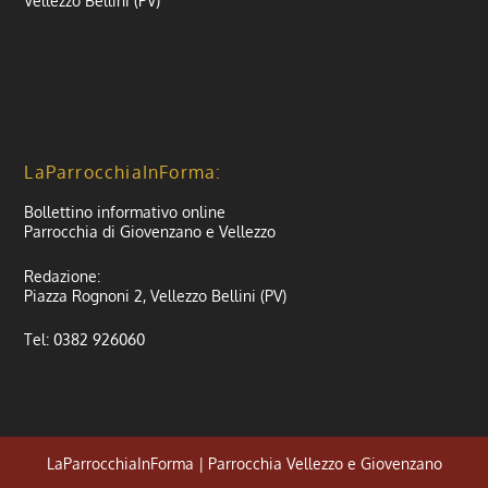
Vellezzo Bellini (PV)
LaParrocchiaInForma:
Bollettino informativo online
Parrocchia di Giovenzano e Vellezzo
Redazione:
Piazza Rognoni 2, Vellezzo Bellini (PV)
Tel: 0382 926060
LaParrocchiaInForma | Parrocchia Vellezzo e Giovenzano