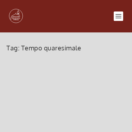
Tag:
Tempo quaresimale
QUARESIMA 2025 lasciatevi
riconciliare con Dio
5 Marzo 2025, 12:00
|
0
QUARESIMA 2025 lasciatevi riconciliare con Dio
Leggi di più