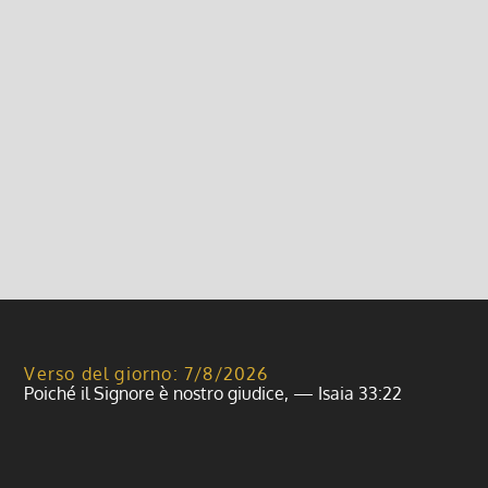
Orario Domenicale S. Messe
(tempo Quaresimale) (2021)
17 Febbraio 2021, 6:00
|
0
Orario Domenicale S. Messe (tempo Quaresimale)
Leggi di più
Verso del giorno: 7/8/2026
Poiché il Signore è nostro giudice, — Isaia 33:22