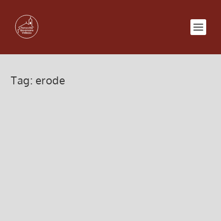
Tag:
erode
La croce che svuota e innalza
10 Aprile 2022, 8:00
|
0
Domenica delle Palme, La croce che svuota e
innalza
Leggi di più