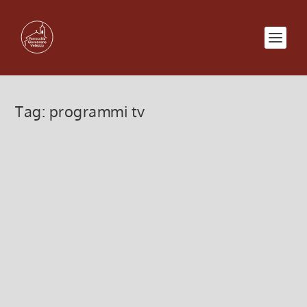
Tag:
programmi tv
Cultura Moderna – Programma
TV – 1 Dicembre 2016
24 Novembre 2016, 4:29
|
0
Partecipiamo al nuovo programma televisivo
Cultura Moderna – Condotto da Teo Mammucari
Presso gli studi Mediaset Partenza ore 11.00
Leggi di più