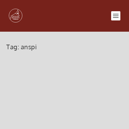
Tag:
anspi
Oratorio ANSPI assemblea
annuale iscritti
27 Febbraio 2023, 6:00
|
0
Oratorio ANSPI San Giovanni Bosco, 5 marzo 2023,
Assemblea annuale degli iscritti
Leggi di più