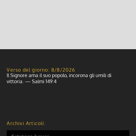
il tesseramento al circolo “anspi” S. Giovanni...
Leggi di più
Verso del giorno: 8/8/2026
Il Signore ama il suo popolo, incorona gli umili di
vittoria. — Salmi 149:4
Archivi Articoli: