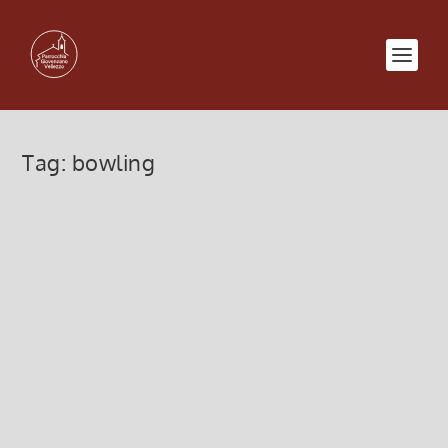
Tag:
bowling
Serata bowling di Assago con
ragazzi post Cresima – 04
Novembre 2017
6 Novembre 2017, 10:00
|
0
Serata al bowling di Assago con ragazzi post
Cresima – 04 Novembre...
Leggi di più