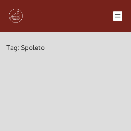
Tag:
Spoleto
Pellegrinaggio Spoleto Norcia –
29 aprile a 1 maggio 2019
4 Marzo 2019, 3:23
|
0
Da lunedì 29 aprile a mercoledì 1 maggio
Pellegrinaggio Spoleto Norcia Iscrizioni in
parrocchia...
Leggi di più