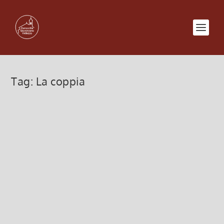
Tag:
La coppia
Essere coppia oggi
15 Maggio 2012, 9:23
|
0
In occasione della Giornata Mondiale delle Famiglie
abbiamo preparato un interessantissimo incontro
ESSERE COPPIA OGGI TRA NUOVE SFIDE E
TRADIZIONE Domenica 20 maggio Alle ore 15
presso il Centro Parrocchiale di Giovenzano Che...
Leggi di più