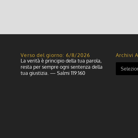
Leggi di più
Verso del giorno: 6/8/2026
Archivi A
La verità è principio della tua parola,
resta per sempre ogni sentenza della
tua giustizia. — Salmi 119:160