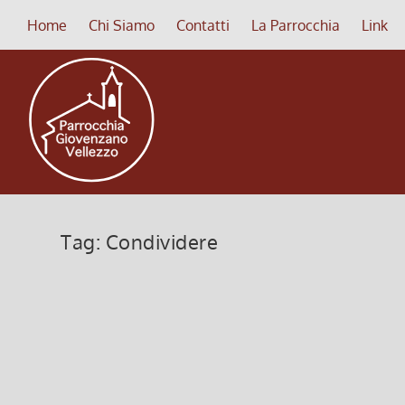
Home
Chi Siamo
Contatti
La Parrocchia
Link
Tag:
Condividere
PENNELLATE D’ETERNITA’
20 Luglio 2025, 6:00
|
0
PENNELLATE D’ETERNITA’
Leggi di più