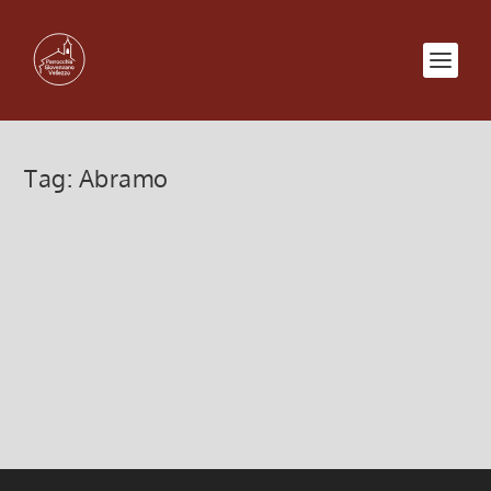
Tag:
Abramo
Se la ricchezza rende ciechi
25 Settembre 2022, 9:00
|
0
Se la ricchezza rende ciechi – “stava alla sua porta”
Leggi di più