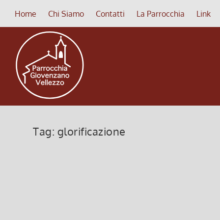
Home
Chi Siamo
Contatti
La Parrocchia
Link
Tag:
glorificazione
Abitati dallo spirito, il dono del
14 Maggio 2023, 8:00
|
0
Abitati dallo spirito, il dono del consolatore
Leggi di più