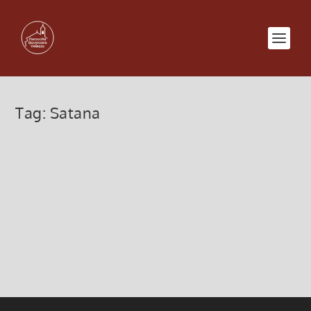
Tag:
Satana
9 giugno 2024
9 Giugno 2024, 6:00
|
0
X Domenica Tempo Ordinario
Leggi di più