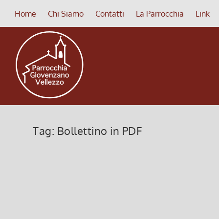
Home
Chi Siamo
Contatti
La Parrocchia
Link
Tag:
Bollettino in PDF
Foglio Settimanale dal 08 al 15 
7 Marzo 2026, 9:00
|
0
Foglio Settimanale dal 08 al 15 marzo 2026
Leggi di più