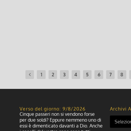
Foglio Settimanale dal 14 al 21 
13 Dicembre 2025, 9:00
|
0
Foglio Settimanale dal 14 al 21 dicembre 2025
Leggi di più
1
2
3
4
5
6
7
8
Verso del giorno: 9/8/2026
Archivi A
Cinque passeri non si vendono forse
per due soldi? Eppure nemmeno uno di
essi è dimenticato davanti a Dio. Anche