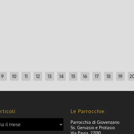
dicembre 2025
Foglio Settimanale dal 
6 Dicembre 2025, 9:00
|
0
Foglio Settimanale dal 07 al 14 dice
Leggi di più
9
10
11
12
13
14
15
16
17
18
19
2
rticoli:
Le Parrocchie:
Parrocchia di Giovenzano
Ss. Gervasio e Protasio
Via Pavia, 27010