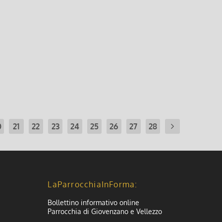
07 al 14 dicembre 2025
mbre 2025
0
21
22
23
24
25
26
27
28
LaParrocchiaInForma:
Bollettino informativo online
Parrocchia di Giovenzano e Vellezzo