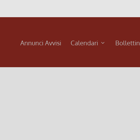
Annunci Avvisi
Calendari
Bolletti
marzo 2026
Foglio Settimanale dal 01 
28 Febbraio 2026, 9:00
|
0
Foglio Settimanale dal 01 al 08 marzo 2
Leggi di più