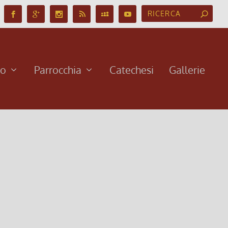
no
Parrocchia
Catechesi
Gallerie
al 08 marzo 2026
026