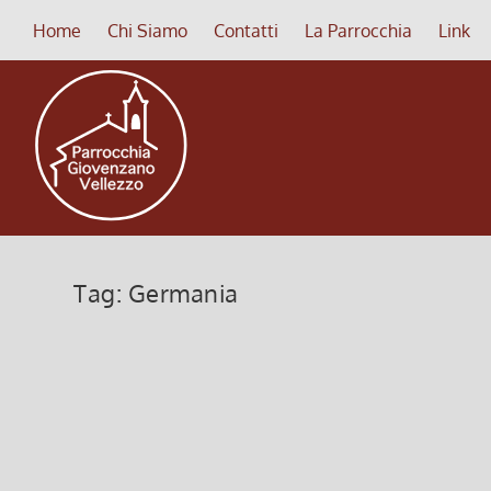
Home
Chi Siamo
Contatti
La Parrocchia
Link
Tag:
Germania
Serata insieme – Domenica 2 Ott
1 Settembre 2016, 3:53
|
0
SERATA INSIEME Domenica 2 ottobre Ore 19.30: Cena
lungo il Reno e la Mosella in GERMANIA Gelato del 