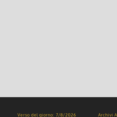
Leggi di più
Colonia e Navigazione sul Reno –
22 Ottobre 2015, 4:07
|
0
29 agosto – 3 settembre * COLONIA E NAVIGAZIONE
con visita della cattedrale di Speyr 2° giorno Visit
Leggi di più
Verso del giorno: 7/8/2026
Archivi A