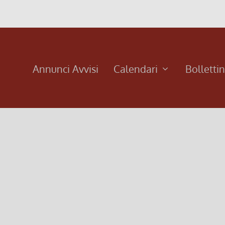
Annunci Avvisi
Calendari
Bolletti
obre 2016
 insieme presso la sala Giovanni Paolo II Ore 21.00: Proiezio
don per tutti...