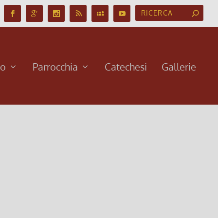
no
Parrocchia
Catechesi
Gallerie
ne gratuita del Film dedicato al nostro viaggio