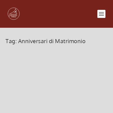
Tag:
Anniversari di Matrimonio
Immacolata concezione e
anniversari di matrimonio – 8
Dicembre 2018
5 Dicembre 2018, 2:20
|
0
Sabato 8 Dicembre Solennità Immacolata
Concezione di Maria Anniversari di matrimonio
Tutte le coppie che festeggiano un anniversario
particolare (50°, 45°, 40°, 35°, 30°, 25°, 20°, 15°,
10°, 5°) Sono invitati a vivere un momento...