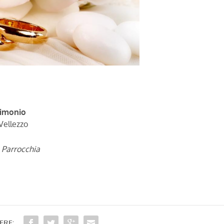
rimonio
 Vellezzo
n Parrocchia
ERE: