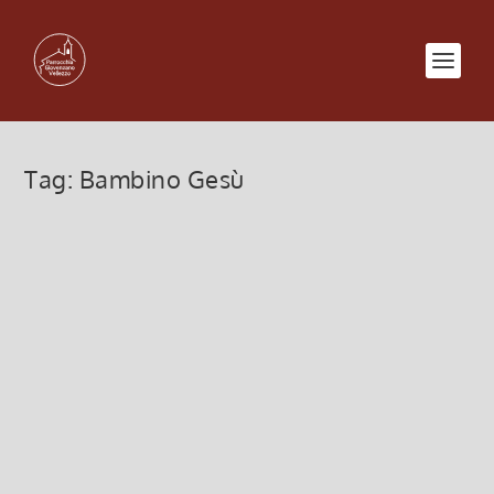
Tag:
Bambino Gesù
EPIFANIA del SIGNORE
6 Gennaio 2022, 6:00
|
0
EPIFANIA del SIGNORE: nella liturgia cristiana è la
festa in cui Dio, nel Bambino Gesù, si manifesta a
tutti i popoli.
Leggi di più