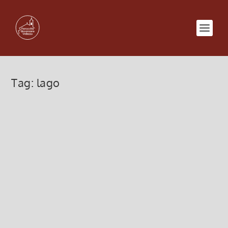
Tag:
lago
Una luce che non tramonta mai
1 Maggio 2022, 10:00
|
0
Una luce che non tramonta mai, III domenica di
Pasqua
Leggi di più