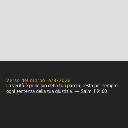
Quelli che la Chiesa cattolica torni a pagare l’Ici.
Quelli che non sanno che la Chiesa paga già l’Ici,
per gli immobili dati in affitto e le strutture
alberghiere. Quelli che...
Leggi di più
Verso del giorno: 6/8/2026
La verità è principio della tua parola, resta per sempre
ogni sentenza della tua giustizia. — Salmi 119:160