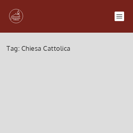
Tag:
Chiesa Cattolica
Incontri Sinodo accompagniamo
la Chiesa in Cammino
6 Marzo 2023, 12:00
|
0
Incontri per il Sinodo: accompagniamo la Chiesa in
Cammino
Leggi di più