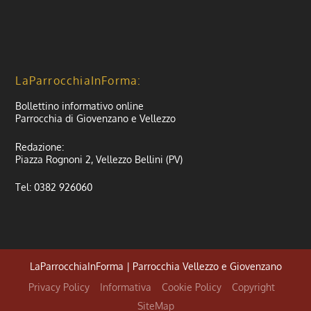
LaParrocchiaInForma:
Bollettino informativo online
Parrocchia di Giovenzano e Vellezzo
Redazione:
Piazza Rognoni 2, Vellezzo Bellini (PV)
Tel: 0382 926060
LaParrocchiaInForma | Parrocchia Vellezzo e Giovenzano
Privacy Policy
Informativa
Cookie Policy
Copyright
SiteMap