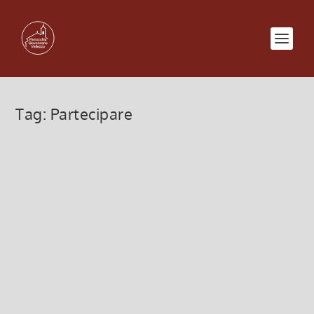
Tag:
Partecipare
Calendario Catechismo 2012/2013
3 Ottobre 2012, 2:46
|
0
Calendario Catechismo 2012/2013 (non definitivo)
gruppo del 1° anno l’incontro di catechismo di
domenica 21/10/2012 è anticipato a DOMENICA
14/10/2012 sempre dalle ore 15.15 1° incontro per i
bimbi: • giovedì 4 ottobre per...
Leggi di più