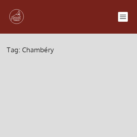
Tag:
Chambéry
Lione – dal 4 al 6 dicembre 2014
2 Settembre 2014, 9:25
|
0
4 – 6 dicembre Mercatini di Natale un po’ diversi
dal solito a Lione Partecipiamo alla Festa delle luci
Interessante tappa ad Annecy e Chambéry Quota
di partecipazione: € 333 (Pensione completa +
pullman lilla +...
Leggi di più