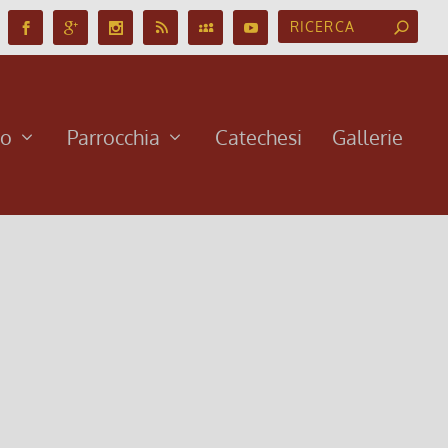
no
Parrocchia
Catechesi
Gallerie
 Parrocchia oppure noleggiarla a € 13 a