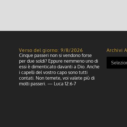
Leggi di più
Verso del giorno: 9/8/2026
Archivi A
Cinque passeri non si vendono forse
per due soldi? Eppure nemmeno uno di
essi è dimenticato davanti a Dio. Anche
i capelli del vostro capo sono tutti
contati. Non temete, voi valete più di
molti passeri. — Luca 12:6-7