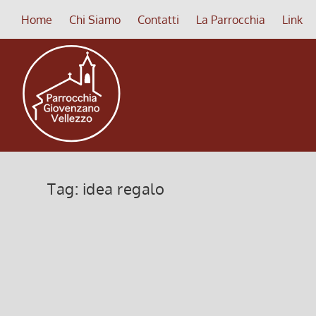
Home
Chi Siamo
Contatti
La Parrocchia
Link
Tag:
idea regalo
Idea Regalo Natale 2011
17 Dicembre 2011, 5:04
|
0
Offri la nostra RADIO PARROCCHIALE Le cose belle 
trimestre (cioè € 1 alla...