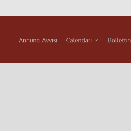
Annunci Avvisi
Calendari
Bolletti
che avvengono in chiesa ti entrano in casa Puoi acquistarla in