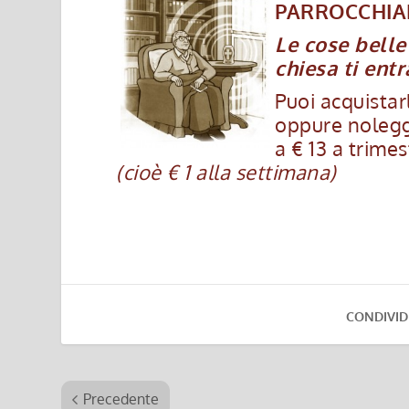
PARROCCHIA
Le cose bell
chiesa ti ent
Puoi acquistar
oppure nolegg
a € 13 a trimes
(cioè € 1 alla settimana)
CONDIVID
Precedente