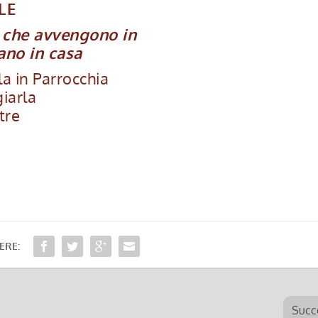
LE
e che avvengono in
rano in casa
la in Parrocchia
iarla
tre
ERE:
Succ