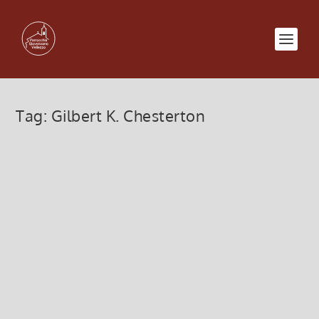
Tag:
Gilbert K. Chesterton
Frammenti di Saggezza
(Bollettino n.95/2012)
3 Settembre 2012, 9:28
|
0
“L’ultimo passo della ragione è il riconoscere che
ci sono un’infinità di cose che la sorpassano.”
(Blaise Pascal) “L’uomo religioso è pronto ad
accettare qualunque fatto evidente. Il razionalismo
è costretto dal suo...