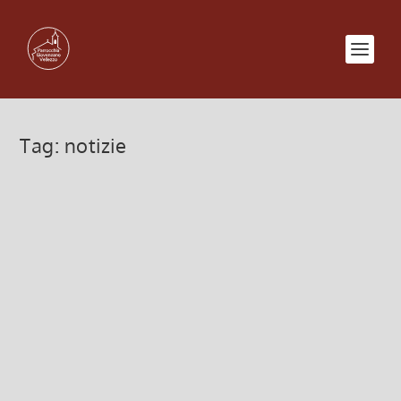
Tag:
notizie
I Papi Santi
28 Aprile 2014, 9:33
|
0
PROTAGONISTI DELLA STORIA, TESTIMONI DEL
VANGELO Santi perché non hanno avuto vergogna
di toccare le piaghe dei fratelli, perché non si sono
scandalizzati delle piaghe di Gesù. Santi perchè
sono stati docili alla voce dello...
Leggi di più