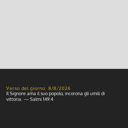
Pasqua di Risurrezione
17 Aprile 2022, 9:00
|
0
Pasqua di Risurrezione, Parrocchia di Giovenzano e
Vellezzo Bellini
Leggi di più
Verso del giorno: 8/8/2026
Il Signore ama il suo popolo, incorona gli umili di
vittoria. — Salmi 149:4