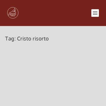
Tag:
Cristo risorto
CRISTO è veramente Risorto!
9 Aprile 2023, 8:00
|
0
CRISTO è veramente Risorto! BUONA PASQUA di
RISURREZIONE!
Leggi di più