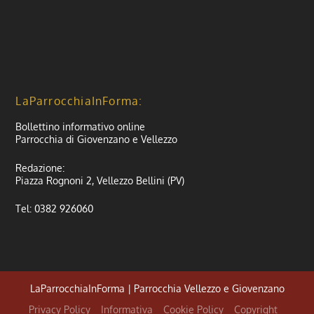
LaParrocchiaInForma:
Bollettino informativo online
Parrocchia di Giovenzano e Vellezzo
Redazione:
Piazza Rognoni 2, Vellezzo Bellini (PV)
Tel: 0382 926060
LaParrocchiaInForma | Parrocchia Vellezzo e Giovenzano
Privacy Policy
Informativa
Cookie Policy
Copyright