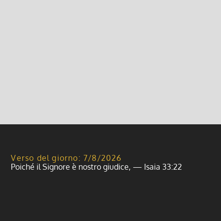
Domenica 19 novembre Siamo tutti invitati a
partecipare alla Giornata mondiale in ricordo delle
vittime della strada Programma: 9:30 – S. Messa a
Giovenzano 10:30 – Polizia Stradale: incontro
rivolto a giovani...
Leggi di più
Verso del giorno: 7/8/2026
Poiché il Signore è nostro giudice, — Isaia 33:22