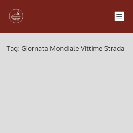
Tag:
Giornata Mondiale Vittime Strada
Bollettino PDF n. 142/2018
29 Ottobre 2018, 10:25
|
0
Download del Bollettino n. 142 in versione PDF
Bollettino 142
Leggi di più