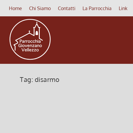
Home
Chi Siamo
Contatti
La Parrocchia
Link
Tag:
disarmo
Il Disarmo del Cuore
19 Febbraio 2023, 7:00
|
0
Il Disarmo del Cuore
Leggi di più