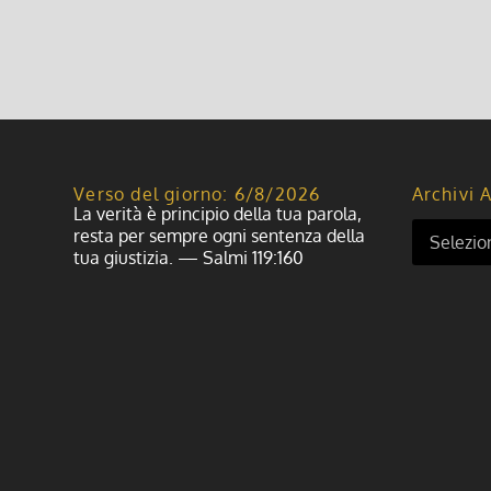
Leggi di più
Verso del giorno: 6/8/2026
Archivi A
La verità è principio della tua parola,
resta per sempre ogni sentenza della
tua giustizia. — Salmi 119:160