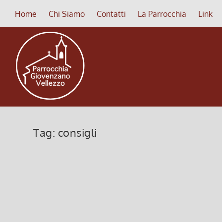
Home
Chi Siamo
Contatti
La Parrocchia
Link
Tag:
consigli
Parabole di Gesù
19 Settembre 2012, 11:24
|
0
Spicciati, De Angelis – PARABOLE DI GESÙ (PARGE)
Regno dei Cieli e insegnare la Parola di Dio. Otto..