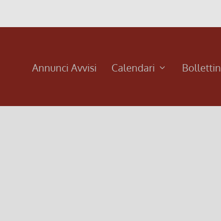
Annunci Avvisi
Calendari
Bolletti
 Gesù parlava agli apostoli e alla gente comune attraverso st
.