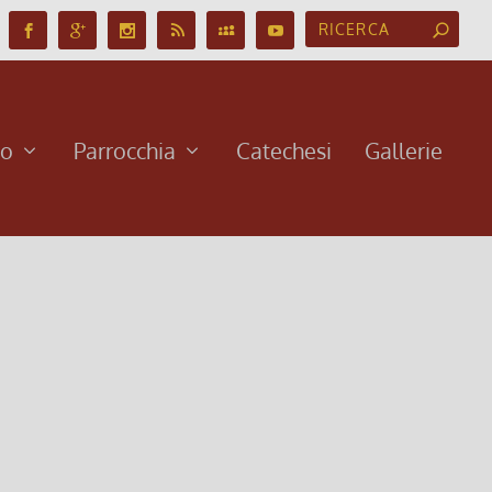
no
Parrocchia
Catechesi
Gallerie
orie chiamate ‘Parabole’ per creare immagini del