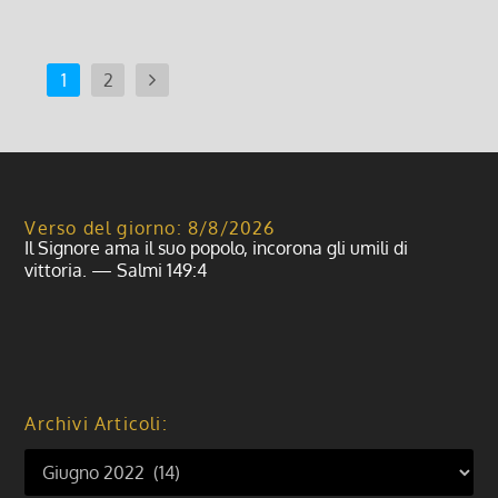
1
2
Verso del giorno: 8/8/2026
Il Signore ama il suo popolo, incorona gli umili di
vittoria. — Salmi 149:4
Archivi Articoli: