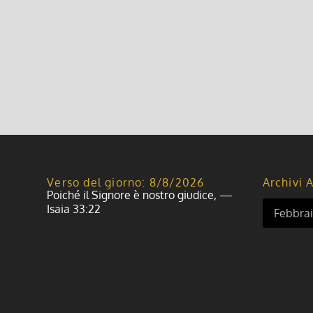
All’inizio di questo anno ho avuto la grazia di viver
sosta nel cammino della vita e per la fede. Nei temp
Leggi di più
Verso del giorno: 8/8/2026
Archivi A
Poiché il Signore è nostro giudice, —
Isaia 33:22