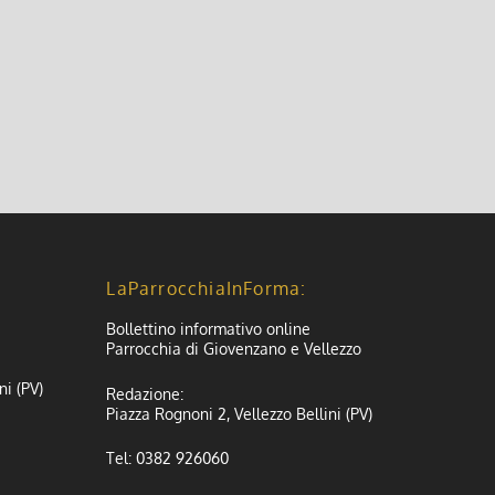
i “esercizi spirituali” consigliati a tutti come
LaParrocchiaInForma:
Bollettino informativo online
Parrocchia di Giovenzano e Vellezzo
ni (PV)
Redazione:
Piazza Rognoni 2, Vellezzo Bellini (PV)
Tel: 0382 926060