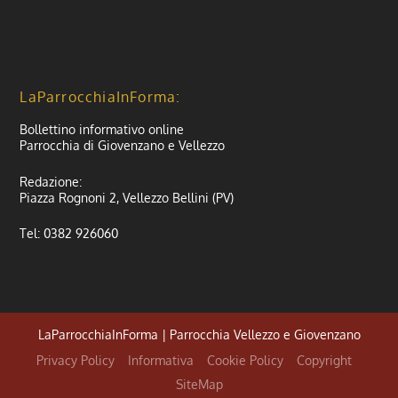
LaParrocchiaInForma:
Bollettino informativo online
Parrocchia di Giovenzano e Vellezzo
Redazione:
Piazza Rognoni 2, Vellezzo Bellini (PV)
Tel: 0382 926060
LaParrocchiaInForma | Parrocchia Vellezzo e Giovenzano
Privacy Policy
Informativa
Cookie Policy
Copyright
SiteMap