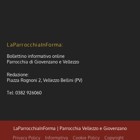
LaParrocchiaInForma:
Bollettino informativo online
Parrocchia di Giovenzano e Vellezzo
Redazione:
Piazza Rognoni 2, Vellezzo Bellini (PV)
Tel: 0382 926060
LaParrocchiaInForma | Parrocchia Vellezzo e Giovenzano
Privacy Policy
Informativa
Cookie Policy
Copyright