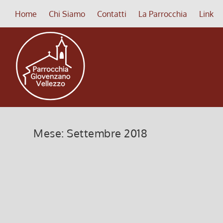
Home
Chi Siamo
Contatti
La Parrocchia
Link
Mese:
Settembre 2018
Bollettino PDF n. 141/2018
Set 10, 2018
|
Bollettino
,
PDF Bollettino
Download del Bollettino n. 141 in versione PDF Boll
Leggi di più