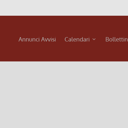
Annunci Avvisi
Calendari
Bolletti
Calendario (bollettino n. 141/201
Set 10, 2018
|
Bollettino
,
Calendari
ettino 141
Calendario valido dal 10 Settembre al 21 Otto
Leggi di più