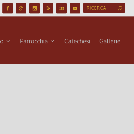
no
Parrocchia
Catechesi
Gallerie
8)
bre 2018