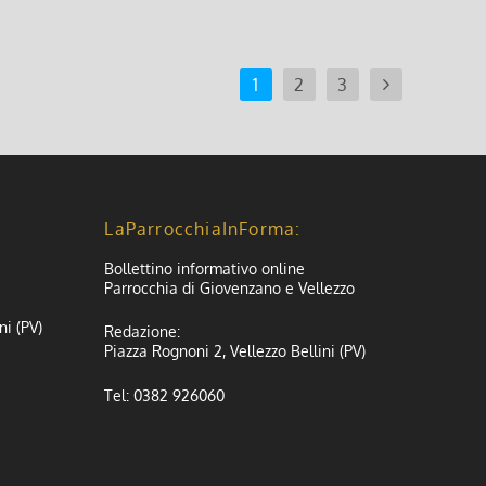
1
2
3
LaParrocchiaInForma:
Bollettino informativo online
Parrocchia di Giovenzano e Vellezzo
ni (PV)
Redazione:
Piazza Rognoni 2, Vellezzo Bellini (PV)
Tel: 0382 926060