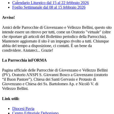
Calendario Liturgico dal 15 al 22 febbraio 2026
Foglio Settimanale dal 08 al 15 febbraio 2026
Avviso!
Amici delle Parrocchie di Giovenzano e Vellezzo Bellini, questo sito
intende essere un ritrovo per tutti, come un Oratorio "virtuale" (oltre
che riportare gli articoli del Bollettino periodico della Parrocchia).
Mantenere aggiornato il sito è un impegno rivolto a tutti. Chiunque
abbia del tempo a disposizione, ci contatti. È un bene da
condividere. Aiutateci... Grazie!
La Parrocchia inFORMA
Pagina ufficiale delle Parrocchie di Giovenzano e Vellezzo Bellini
(PV). Oratorio ANSPI S. Giovanni Bosco a Giovenzano (oratorio
“il Buon Pastore”). Chiesa dei Santi Gervasio e Protasio di
Giovenzano e Chiesa dei Ss. Bartolomeo Ap. e Nicolò V. di
Vellezzo Bellini.
Link utili:
Diocesi Pavia
Centro Editoriale Dehoniano