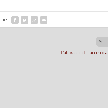
ERE:
Succ
L’abbraccio di Francesco a