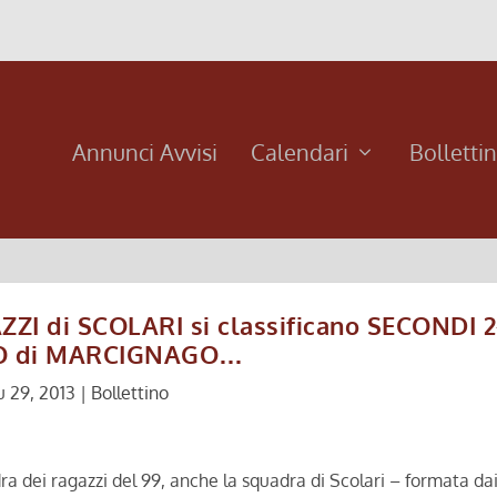
Annunci Avvisi
Calendari
Bolletti
I di SCOLARI si classificano SECONDI 2
O di MARCIGNAGO…
u 29, 2013
|
Bollettino
dra dei ragazzi del 99, anche la squadra di Scolari – formata da