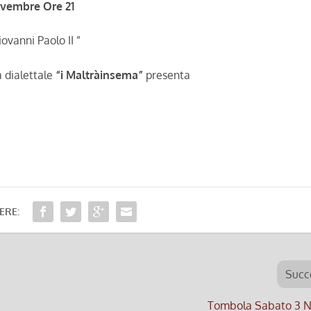
ovembre Ore 21
ovanni Paolo II ”
 dialettale
“i Maltràinsema”
presenta
ERE:
Succ
Tombola Sabato 3 