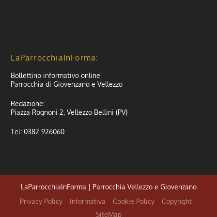
LaParrocchiaInForma:
Bollettino informativo online
Parrocchia di Giovenzano e Vellezzo
Redazione:
Piazza Rognoni 2, Vellezzo Bellini (PV)
Tel: 0382 926060
LaParrocchiaInForma | Parrocchia Vellezzo e Giovenzano
Privacy Policy
Informativa
Cookie Policy
Copyright
SiteMap