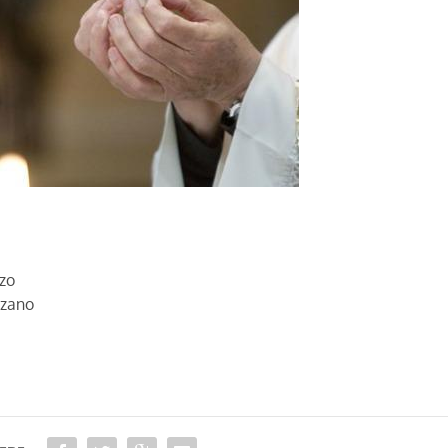
zzo
nzano