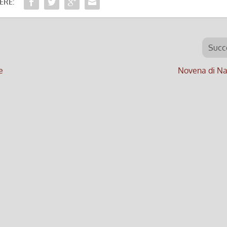
ERE:
Succ
e
Novena di Na