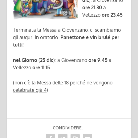
ore 21.30
a
Vellezzo
ore 23.45
Terminata la Messa a Giovenzano, ci scambiamo
gli auguri in oratorio.
Panettone e vin brulé per
tutti!
nel Giorno
(
25 dic
): a Giovenzano
ore 9.45
a
Vellezzo
ore 11.15
(
non c’è la Messa delle 18 perché ne vengono
celebrate già 4
)
CONDIVIDERE: